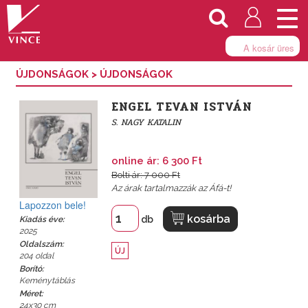
Togg
navi
A kosár üres
ÚJDONSÁGOK
>
ÚJDONSÁGOK
ENGEL TEVAN ISTVÁN
S. NAGY KATALIN
online ár: 6 300 Ft
Bolti ár: 7 000 Ft
Az árak tartalmazzák az Áfá-t!
Lapozzon bele!
kosárba
db
Kiadás éve:
2025
Oldalszám:
ÚJ
204 oldal
Borító:
Keménytáblás
Méret:
24x30 cm