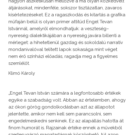
nagyon aszketikusan mellőzve a ma olyan közkedvelt
átjárásokat, mindenféle, sokszor tisztázatlan, zavaros
kísérletezéseket. Ez a ragaszkodás és kitartás a grafika
műfaján belül is olyan primer attitűd Engel Tevan
Istvánnál, amelyről elmondhatjuk: a veszteség–
nyereség dialektikájában a nyereség javára billenti a
mérleget: a hihetetlenül gazdag és sokoldalú narratív
mondanivalóval telített lapok sokasága mint véget
nem érő színházi előadás, ragadja meg a figyelmes
szemlélőt.
Klimó Károly
„Engel Tevan István számára a legfontosabb értékek
egyike a szabadság volt. Abban az értelemben, ahogy
az ókori görög gondolkodásban azt az állapotot
jelentette, amikor nem kell sem parancsolni, sem
engedelmeskedni senkinek. Ez az alapállás hatotta át
finom humorát is. Rajzainak értéke ennek a művekből
szertesugárzó magatartásnak köszönhető, túl azon,