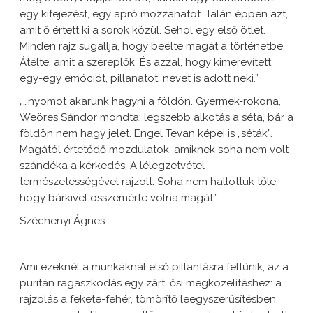
egy kifejezést, egy apró mozzanatot. Talán éppen azt,
amit ő értett ki a sorok közül. Sehol egy első ötlet.
Minden rajz sugallja, hogy beélte magát a történetbe.
Átélte, amit a szereplők. És azzal, hogy kimerevített
egy-egy emóciót, pillanatot: nevet is adott neki.”
„…nyomot akarunk hagyni a földön. Gyermek-rokona,
Weöres Sándor mondta: legszebb alkotás a séta, bár a
földön nem hagy jelet. Engel Tevan képei is „séták”.
Magától értetődő mozdulatok, amiknek soha nem volt
szándéka a kérkedés. A lélegzetvétel
természetességével rajzolt. Soha nem hallottuk tőle,
hogy bárkivel összemérte volna magát.”
Széchenyi Ágnes
Ami ezeknél a munkáknál első pillantásra feltűnik, az a
puritán ragaszkodás egy zárt, ősi megközelítéshez: a
rajzolás a fekete-fehér, tömörítő leegyszerűsítésben,