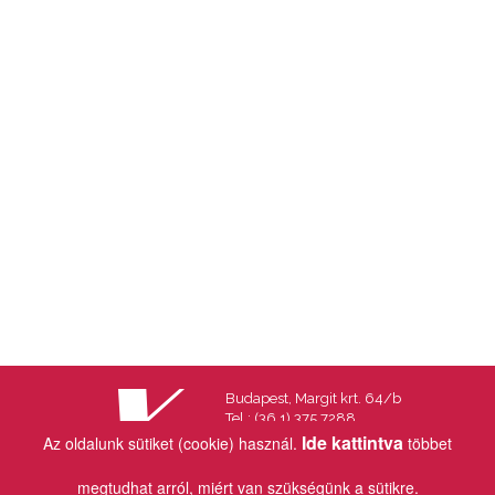
Budapest, Margit krt. 64/b
Tel.: (36 1) 375 7288
Fax.: (36 1) 202 7145
Ide kattintva
Az oldalunk sütiket (cookie) használ.
többet
Email:
info@vincekiado.hu
megtudhat arról, miért van szükségünk a sütikre.