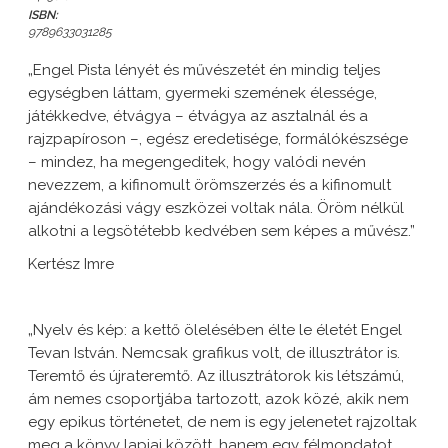
ISBN:
9789633031285
„Engel Pista lényét és művészetét én mindig teljes
egységben láttam, gyermeki szemének élessége,
játékkedve, étvágya – étvágya az asztalnál és a
rajzpapíroson –, egész eredetisége, formálókészsége
– mindez, ha megengeditek, hogy valódi nevén
nevezzem, a kifinomult örömszerzés és a kifinomult
ajándékozási vágy eszközei voltak nála. Öröm nélkül
alkotni a legsötétebb kedvében sem képes a művész.”
Kertész Imre
„Nyelv és kép: a kettő ölelésében élte le életét Engel
Tevan István. Nemcsak grafikus volt, de illusztrátor is.
Teremtő és újrateremtő. Az illusztrátorok kis létszámú,
ám nemes csoportjába tartozott, azok közé, akik nem
egy epikus történetet, de nem is egy jelenetet rajzoltak
meg a könyv lapjai között, hanem egy félmondatot,