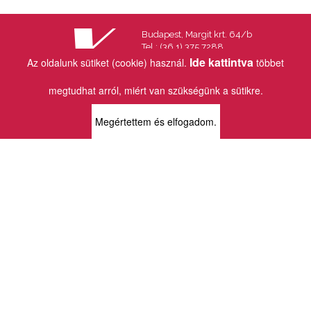
Budapest, Margit krt. 64/b
Tel.: (36 1) 375 7288
Fax.: (36 1) 202 7145
Ide kattintva
Az oldalunk sütiket (cookie) használ.
többet
Email:
info@vincekiado.hu
megtudhat arról, miért van szükségünk a sütikre.
BOLTJAINK
Megértettem és elfogadom.
KLAUZÁL13 - KÖNYVESBOLT ÉS
KORTÁRS GALÉRIA
1072 Budapest
Klauzál tér 13
k13info@gmail.com
06-1-413-0731
MÜPA - VINCE KÖNYVESBOLT
1095 Budapest
Komor Marcell u. 1
vince@mupa.hu
+36-1-555-3380