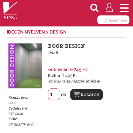
Togg
navi
A kosár üres
IDEGEN NYELVEN
>
DESIGN
DOOR DESIGN
DAAB
online ár: 6 745 Ft
Bolti ár: 7 495 Ft
Az árak tartalmazzák az Áfá-t!
kosárba
db
Kiadás éve:
2007
Oldalszám:
383 oldal
ISBN:
9783937718569