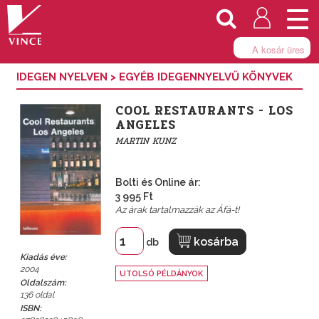
Togg
navi
A kosár üres
IDEGEN NYELVEN
>
EGYÉB IDEGENNYELVŰ KÖNYVEK
COOL RESTAURANTS - LOS
ANGELES
MARTIN KUNZ
Bolti és Online ár:
3 995 Ft
Az árak tartalmazzák az Áfá-t!
kosárba
db
Kiadás éve:
2004
UTOLSÓ PÉLDÁNYOK
Oldalszám:
136 oldal
ISBN: