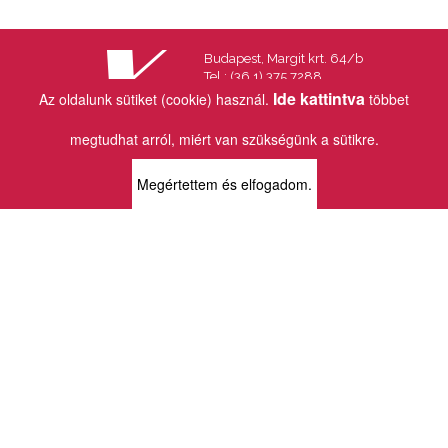
Budapest, Margit krt. 64/b
Tel.: (36 1) 375 7288
Fax.: (36 1) 202 7145
Ide kattintva
Az oldalunk sütiket (cookie) használ.
többet
Email:
info@vincekiado.hu
megtudhat arról, miért van szükségünk a sütikre.
BOLTJAINK
Megértettem és elfogadom.
KLAUZÁL13 - KÖNYVESBOLT ÉS
KORTÁRS GALÉRIA
1072 Budapest
Klauzál tér 13
k13info@gmail.com
06-1-413-0731
MÜPA - VINCE KÖNYVESBOLT
1095 Budapest
Komor Marcell u. 1
vince@mupa.hu
+36-1-555-3380