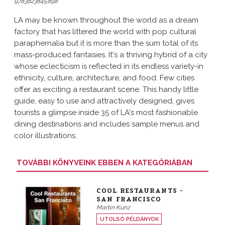
9783823845898
LA may be known throughout the world as a dream
factory that has littered the world with pop cultural
paraphernalia but it is more than the sum total of its
mass-produced fantasies. It's a thriving hybrid of a city
whose eclecticism is reflected in its endless variety-in
ethnicity, culture, architecture, and food. Few cities
offer as exciting a restaurant scene. This handy little
guide, easy to use and attractively designed, gives
tourists a glimpse inside 35 of LA's most fashionable
dining destinations and includes sample menus and
color illustrations.
TOVÁBBI KÖNYVEINK EBBEN A KATEGÓRIÁBAN
COOL RESTAURANTS -
SAN FRANCISCO
Martin Kunz
UTOLSÓ PÉLDÁNYOK