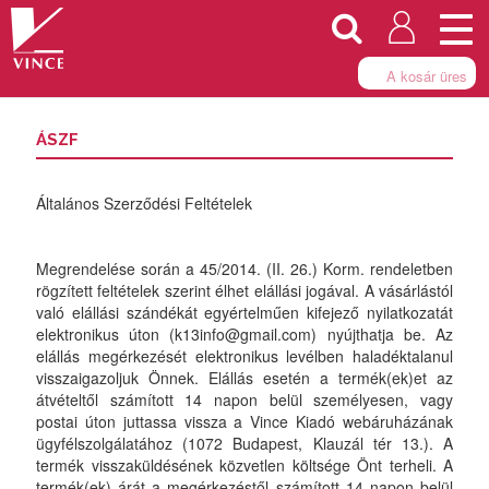
Togg
navi
A kosár üres
ÁSZF
Általános Szerződési Feltételek
Megrendelése során a 45/2014. (II. 26.) Korm. rendeletben
rögzített feltételek szerint élhet elállási jogával. A vásárlástól
való elállási szándékát egyértelműen kifejező nyilatkozatát
elektronikus úton (k13info@gmail.com) nyújthatja be. Az
elállás megérkezését elektronikus levélben haladéktalanul
visszaigazoljuk Önnek. Elállás esetén a termék(ek)et az
átvételtől számított 14 napon belül személyesen, vagy
postai úton juttassa vissza a Vince Kiadó webáruházának
ügyfélszolgálatához (1072 Budapest, Klauzál tér 13.). A
termék visszaküldésének közvetlen költsége Önt terheli. A
termék(ek) árát a megérkezéstől számított 14 napon belül