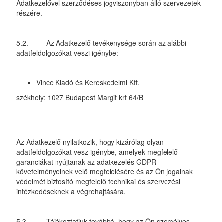
Adatkezelővel szerződéses jogviszonyban álló szervezetek
részére.
5.2. Az Adatkezelő tevékenysége során az alábbi
adatfeldolgozókat veszi igénybe:
Vince Kiadó és Kereskedelmi Kft.
székhely: 1027 Budapest Margit krt 64/B
Az Adatkezelő nyilatkozik, hogy kizárólag olyan
adatfeldolgozókat vesz igénybe, amelyek megfelelő
garanciákat nyújtanak az adatkezelés GDPR
követelményeinek velő megfelelésére és az Ön jogainak
védelmét biztosító megfelelő technikai és szervezési
intézkedéseknek a végrehajtására.
5.3. Tájékoztatjuk továbbá, hogy az Ön személyes