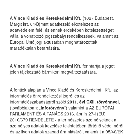
A
Vince Kiadó és Kereskedelmi Kft.
(1027 Budapest,
Margit krt. 64/B)mint adatkezelő elkötelezett az
adatvédelem felé, és ennek érdekében kötelezettséget
vállal a vonatkozó jogszabályi rendelkezések, valamint az
Európai Unió jogi aktusaiban meghatározottak
maradéktalan betartására.
A
Vince Kiadó és Kereskedelmi Kft.
fenntartja a jogot
jelen tájékoztató bármikori megváltoztatására.
A fentiek alapján a Vince Kiadó és Kereskedelmi Kft.
az
információs önrendelkezési jogról és az
információszabadságról szóló
2011. évi CXII. törvénnyel
,
(továbbiakban: „
Infotörvény
”) valamint a AZ EURÓPAI
PARLAMENT ÉS A TANÁCS 2016. április 27-i (EU)
2016/679 RENDELETE - a természetes személyeknek a
személyes adatok kezelése tekintetében történő védelméről
és az ilyen adatok szabad áramlásáról, valamint a 95/46/EK