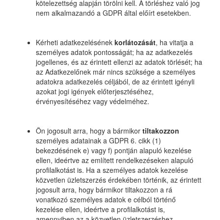
kötelezettség alapján törölni kell. A törléshez való jog
nem alkalmazandó a GDPR által előírt esetekben.
Kérheti adatkezelésének
korlátozását
, ha vitatja a
személyes adatok pontosságát; ha az adatkezelés
jogellenes, és az érintett ellenzi az adatok törlését; ha
az Adatkezelőnek már nincs szüksége a személyes
adatokra adatkezelés céljából, de az érintett igényli
azokat jogi igények előterjesztéséhez,
érvényesítéséhez vagy védelméhez.
Ön jogosult arra, hogy a bármikor
tiltakozzon
személyes adatainak a GDPR 6. cikk (1)
bekezdésének e) vagy f) pontján alapuló kezelése
ellen, ideértve az említett rendelkezéseken alapuló
profilalkotást is. Ha a személyes adatok kezelése
közvetlen üzletszerzés érdekében történik, az érintett
jogosult arra, hogy bármikor tiltakozzon a rá
vonatkozó személyes adatok e célból történő
kezelése ellen, ideértve a profilalkotást is,
amennyiben az a közvetlen üzletszerzéshez