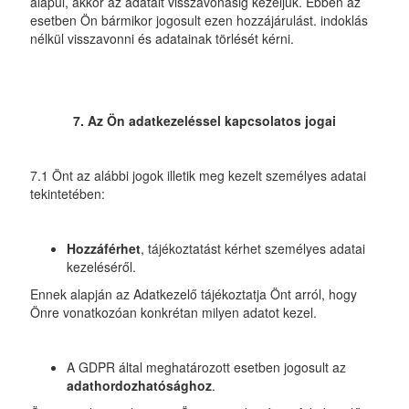
alapul, akkor az adatait visszavonásig kezeljük. Ebben az
esetben Ön bármikor jogosult ezen hozzájárulást. indoklás
nélkül visszavonni és adatainak törlését kérni.
7. Az Ön adatkezeléssel kapcsolatos jogai
7.1 Önt az alábbi jogok illetik meg kezelt személyes adatai
tekintetében:
Hozzáférhet
, tájékoztatást kérhet személyes adatai
kezeléséről.
Ennek alapján az Adatkezelő tájékoztatja Önt arról, hogy
Önre vonatkozóan konkrétan milyen adatot kezel.
A GDPR által meghatározott esetben jogosult az
adathordozhatósághoz
.