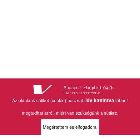
Budapest, Margit krt. 64/b
Tel.: (36 1) 375 7288
Fax.: (36 1) 202 7145
Ide kattintva
Az oldalunk sütiket (cookie) használ.
többet
Email:
info@vincekiado.hu
megtudhat arról, miért van szükségünk a sütikre.
BOLTJAINK
Megértettem és elfogadom.
KLAUZÁL13 - KÖNYVESBOLT ÉS