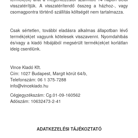
visszatérítjük. A visszatérítendő összeg a házhoz-, vagy
csomagpontra történő szállítás költségét nem tartalmazza.
Csak sértetlen, további eladásra alkalmas állapotban lévő
termék(ek)et vagyunk kötelesek visszavenni. Nyomdahibás
és/vagy a kiadó hibájából megsérült termék(ek)et korlátlan
ideig cserélünk.
Vince Kiadó Kft.
Cím: 1027 Budapest, Margit körút 64/b,
Telefonszám: 06 1 375-7288
info@vincekiado.hu
Cégjegyzékszám: Cg.01-09-160562
Adószám: 10632473-2-41
ADATKEZELÉSI TÁJÉKOZTATÓ