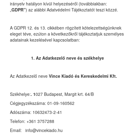
irányelv hatályon kívül helyezéséről (továbbiakban:
„
GDPR”
) az alábbi Adatvédelmi Tájékoztatót teszi közzé.
A GDPR 12. és 13. cikkében rögzített kötelezettségünknek
eleget téve, ezúton a következőkről tájékoztatjuk személyes
adatainak kezelésével kapcsolatban:
1. Az Adatkezelő neve és székhelye
Az Adatkezelő neve
Vince Kiadó és Kereskedelmi Kft.
Székhelye:
. 1
027 Budapest, Margit krt. 64/B
Cégjegyzékszáma: 01-09-160562
Adószáma: 10632473-2-41
Telefon: +361 3757288
Email: info@vincekiado.hu