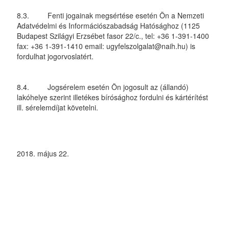
8.3. Fenti jogainak megsértése esetén Ön a Nemzeti
Adatvédelmi és Információszabadság Hatósághoz (1125
Budapest Szilágyi Erzsébet fasor 22/c., tel: +36 1-391-1400
fax: +36 1-391-1410 email: ugyfelszolgalat@naih.hu) is
fordulhat jogorvoslatért.
8.4. Jogsérelem esetén Ön jogosult az (állandó)
lakóhelye szerint illetékes bírósághoz fordulni és kártérítést
ill. sérelemdíjat követelni.
2018. május 22.