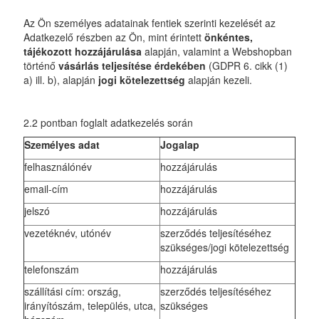
Az Ön személyes adatainak fentiek szerinti kezelését az
Adatkezelő részben az Ön, mint érintett
önkéntes,
tájékozott hozzájárulása
alapján, valamint a Webshopban
történő
vásárlás teljesítése érdekében
(GDPR 6. cikk (1)
a) ill. b), alapján
jogi kötelezettség
alapján kezeli.
2.2 pontban foglalt adatkezelés során
Személyes adat
Jogalap
felhasználónév
hozzájárulás
email-cím
hozzájárulás
jelszó
hozzájárulás
vezetéknév, utónév
szerződés teljesítéséhez
szükséges/jogi kötelezettség
telefonszám
hozzájárulás
szállítási cím: ország,
szerződés teljesítéséhez
irányítószám, település, utca,
szükséges