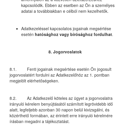
kapcsolódik. Ebben az esetben az Ön a személyes
adatai a továbbiakban e célból nem kezelhetők.
Adatkezeléssel kapcsolatos jogainak megsértése
esetén
hatósághoz vagy bírósághoz fordulhat
.
8. Jogorvoslatok
8.1. Fenti jogainak megsértése esetén Ön jogosult
jogorvoslatért fordulni az Adatkezelőhöz az 1. pontban
megjelölt elérhetőségeken.
8.2. Az Adatkezelő köteles az ügyet a jogorvoslatra
irányuló kérelem benyújtásától számított legrövidebb idő
alatt, legfeljebb azonban 30 napon belül kivizsgálni, és
közérthető formában, az érintett erre irányuló kérelmére
írásban megadni a tájékoztatást.