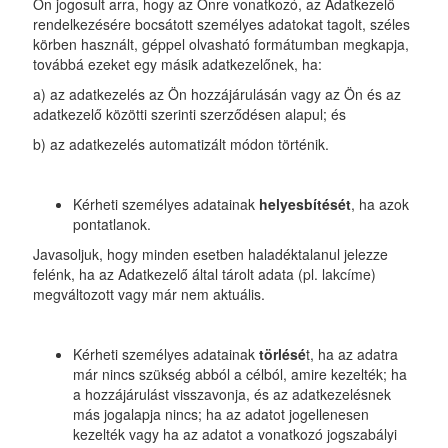
Ön jogosult arra, hogy az Önre vonatkozó, az Adatkezelő
rendelkezésére bocsátott személyes adatokat tagolt, széles
körben használt, géppel olvasható formátumban megkapja,
továbbá ezeket egy másik adatkezelőnek, ha:
a) az adatkezelés az Ön hozzájárulásán vagy az Ön és az
adatkezelő közötti szerinti szerződésen alapul; és
b) az adatkezelés automatizált módon történik.
Kérheti személyes adatainak
helyesbítését
, ha azok
pontatlanok.
Javasoljuk, hogy minden esetben haladéktalanul jelezze
felénk, ha az Adatkezelő által tárolt adata (pl. lakcíme)
megváltozott vagy már nem aktuális.
Kérheti személyes adatainak
törlésé
t, ha az adatra
már nincs szükség abból a célból, amire kezelték; ha
a hozzájárulást visszavonja, és az adatkezelésnek
más jogalapja nincs; ha az adatot jogellenesen
kezelték vagy ha az adatot a vonatkozó jogszabályi